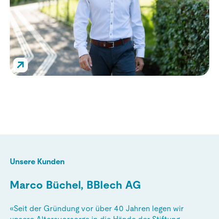
Vorsorgeberatung
Peter Kunz
↗
Unsere Kunden
Un
Marco Büchel, BBlech AG
J
«Seit der Gründung vor über 40 Jahren legen wir
«U