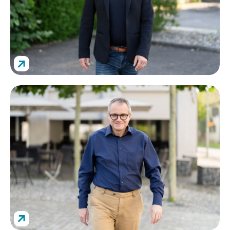
↗
1’772 Betriebe
Alters- und Risikoleistungen
Andreas Gerster
↗